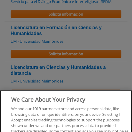
Servicio para el Diálogo Ecuménico e Interreligioso - SEDIA
Solicita información
Licenciatura en Formación en Ciencias y
Humanidades
UM - Universidad Maimónides
Solicita información
Licenciatura en Ciencias y Humanidades a
distancia
UM - Universidad Maimónides
Solicita información
We Care About Your Privacy
Master en Estrategia y Geopolítica
We and our
1019
partners store and access personal data, like
browsing data or unique identifiers, on your device. Selecting I
IESE - Instituto de Enseñanza Superior del Ejército
Accept enables tracking technologies to support the purposes
shown under we and our partners process data to provide. If
Solicita información
trackers are disabled, some content and ads you see may not be as