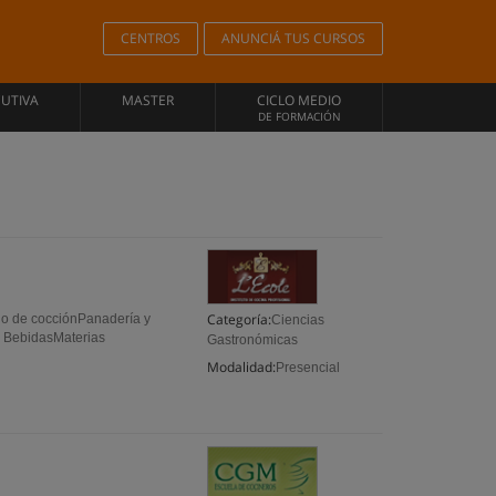
CENTROS
ANUNCIÁ TUS CURSOS
CUTIVA
MASTER
CICLO MEDIO
DE FORMACIÓN
Categoría:
do de cocciónPanadería y
Ciencias
y BebidasMaterias
Gastronómicas
Modalidad:
Presencial