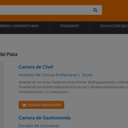
RRERAS UNIVERSITARIAS
POSGRADO
EDUCACIÓN EJE
el Plata
Carrera de Chef
Instituto de Cocina Profesional L´Ecole
Analista de Servicios Gastronómicos Primer añoEquipamiento y Méto
PasteleríaFrancésInformáticaServicio de bar y RestauranteAlimentos 
PrimasNutrición y Conservación...
Solicita información
Carrera de Gastronomía
Escuela de Cocineros