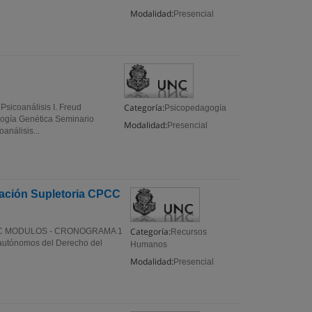
Modalidad:
Presencial
Categoría:
icoanálisis I. Freud
Psicopedagogía
ología Genética Seminario
Modalidad:
Presencial
nálisis...
cación Supletoria CPCC
Categoría:
a CPCC MODULOS - CRONOGRAMA 1
Recursos
es autónomos del Derecho del
Humanos
Modalidad:
Presencial