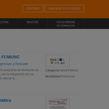
CENTROS
ANUNCIÁ TUS CURSOS
CUTIVA
MASTER
CICLO MEDIO
DE FORMACIÓN
 - FCM/UNC
gencias y Rescate
Categoría:
programa de formación se
Salud Pública
 con la integración de los
Modalidad:
Presencial
 valorar la...
áltica