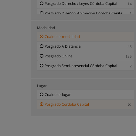
Posgrado Derecho / Leyes Córdoba Capital
14
Posgrado Diseño y Animación Córdoba Capital
1
Posgrado Economía y Finanzas Córdoba Capital
1
Modalidad
Posgrado Educación Córdoba Capital
2
Cualquier modalidad
Posgrado Física y Química Córdoba Capital
1
Posgrado A Distancia
45
Posgrado Impuestos / Fiscal Córdoba Capital
1
Posgrado Online
135
Posgrado Informática e Información Córdoba
2
Posgrado Semi-presencial Córdoba Capital
2
Capital
Posgrado Ingeniería y Tecnología Córdoba
4
Capital
Lugar
Posgrado Programas Empresariales Córdoba
15
Cualquier lugar
Capital
Posgrado Córdoba Capital
Posgrado Psicología y Ciencias Sociales y de
5
Comportamiento Córdoba Capital
Posgrado Publicidad y Marketing Córdoba
1
Capital