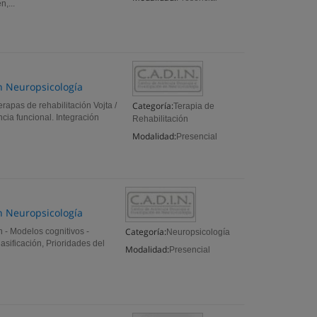
,...
en Neuropsicología
Categoría:
rapas de rehabilitación Vojta /
Terapia de
ncia funcional. Integración
Rehabilitación
Modalidad:
Presencial
en Neuropsicología
Categoría:
 - Modelos cognitivos -
Neuropsicología
asificación, Prioridades del
Modalidad:
Presencial