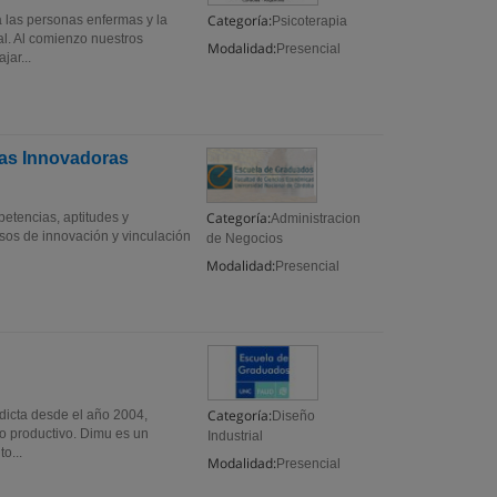
Categoría:
 a las personas enfermas y la
Psicoterapia
al. Al comienzo nuestros
Modalidad:
Presencial
ar...
ías Innovadoras
Categoría:
etencias, aptitudes y
Administracion
esos de innovación y vinculación
de Negocios
Modalidad:
Presencial
Categoría:
cta desde el año 2004,
Diseño
io productivo. Dimu es un
Industrial
o...
Modalidad:
Presencial