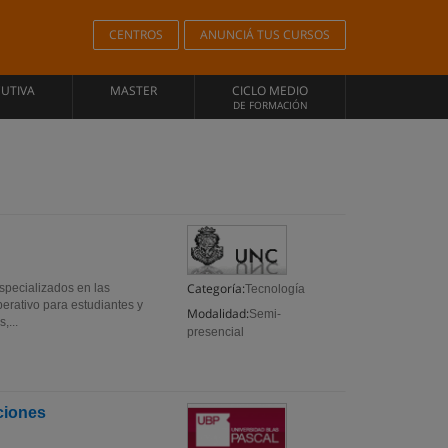
CENTROS
ANUNCIÁ TUS CURSOS
CUTIVA
MASTER
CICLO MEDIO
DE FORMACIÓN
Categoría:
especializados en las
Tecnología
perativo para estudiantes y
Modalidad:
Semi-
,...
presencial
ciones