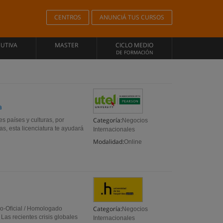
CENTROS
ANUNCIÁ TUS CURSOS
CUTIVA
MASTER
CICLO MEDIO
DE FORMACIÓN
a
Categoría:
es países y culturas, por
Negocios
as, esta licenciatura te ayudará
Internacionales
Modalidad:
Online
Categoría:
ado-Oﬁcial / Homologado
Negocios
Las recientes crisis globales
Internacionales