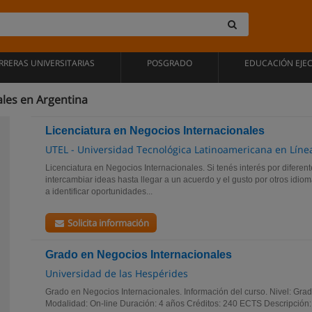
RRERAS UNIVERSITARIAS
POSGRADO
EDUCACIÓN EJE
les en Argentina
Licenciatura en Negocios Internacionales
UTEL - Universidad Tecnológica Latinoamericana en Líne
Licenciatura en Negocios Internacionales. Si tenés interés por diferent
intercambiar ideas hasta llegar a un acuerdo y el gusto por otros idiom
a identificar oportunidades...
Solicita información
Grado en Negocios Internacionales
Universidad de las Hespérides
Grado en Negocios Internacionales. Información del curso. Nivel: Gr
Modalidad: On-line Duración: 4 años Créditos: 240 ECTS Descripción: 