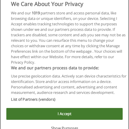
We Care About Your Privacy
We and our
1019
partners store and access personal data, like
browsing data or unique identifiers, on your device. Selecting I
Accept enables tracking technologies to support the purposes
shown under we and our partners process data to provide. If
trackers are disabled, some content and ads you see may not be as
relevant to you. You can resurface this menu to change your
choices or withdraw consent at any time by clicking the Manage
Preferences link on the bottom of the webpage . Your choices will
have effect within our Website. For more details, refer to our
Privacy Policy.
We and our partners process data to provide:
Use precise geolocation data. Actively scan device characteristics for
Reglas de uso
identification. Store and/or access information on a device.
Personalised advertising and content, advertising and content
Privacidad de datos
measurement, audience research and services development.
List of Partners (vendors)
Contactar con Educaedu
I Accept
Copyright © Educaedu Business S.L. - CIF : B-95610580: -
www.educaedu.com.ar
Show Purposes