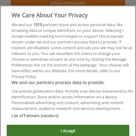
Solicita información
We Care About Your Privacy
PIC - Curso de Posgrado Ejecutivo en Identidad
Corporativa (Universidad de Belgrano)
We and our
1019
partners store and access personal data, like
browsing data or unique identifiers, on your device. Selecting I
Fundación Denuo
Accept enables tracking technologies to support the purposes
shown under we and our partners process data to provide. If
Solicita información
trackers are disabled, some content and ads you see may not be as
relevant to you. You can resurface this menu to change your
choices or withdraw consent at any time by clicking the Manage
Preferences link on the bottom of the webpage . Your choices will
have effect within our Website. For more details, refer to our
Privacy Policy.
Reglas de uso
We and our partners process data to provide:
Privacidad de datos
Use precise geolocation data. Actively scan device characteristics for
identification. Store and/or access information on a device.
Contactar con Educaedu
Personalised advertising and content, advertising and content
measurement, audience research and services development.
List of Partners (vendors)
Copyright © Educaedu Business S.L. - CIF : B-95610580: -
www.educaedu.com.ar
I Accept