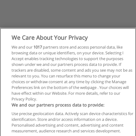
We Care About Your Privacy
We and our
1017
partners store and access personal data, like
browsing data or unique identifiers, on your device. Selecting I
Accept enables tracking technologies to support the purposes
shown under we and our partners process data to provide. If
trackers are disabled, some content and ads you see may not be as
relevant to you. You can resurface this menu to change your
Siguiente
choices or withdraw consent at any time by clicking the Manage
Preferences link on the bottom of the webpage . Your choices will
Página
1
de
2
have effect within our Website. For more details, refer to our
Privacy Policy.
We and our partners process data to provide:
Use precise geolocation data. Actively scan device characteristics for
Reglas de uso
identification. Store and/or access information on a device.
Personalised advertising and content, advertising and content
Privacidad de datos
measurement, audience research and services development.