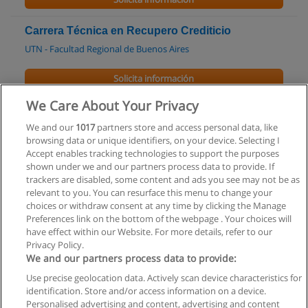
Carrera Técnica en Recupero Crediticio
UTN - Facultad Regional de Buenos Aires
Solicita información
We Care About Your Privacy
Curso - Programa de Formación en Mercado de
Capitales ON LINE
We and our
1017
partners store and access personal data, like
browsing data or unique identifiers, on your device. Selecting I
Matba Rofex School
Accept enables tracking technologies to support the purposes
shown under we and our partners process data to provide. If
Solicita información
trackers are disabled, some content and ads you see may not be as
relevant to you. You can resurface this menu to change your
choices or withdraw consent at any time by clicking the Manage
Preferences link on the bottom of the webpage . Your choices will
have effect within our Website. For more details, refer to our
Privacy Policy.
Reglas de uso
We and our partners process data to provide:
Privacidad de datos
Use precise geolocation data. Actively scan device characteristics for
identification. Store and/or access information on a device.
Contactar con Educaedu
Personalised advertising and content, advertising and content