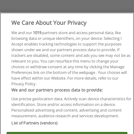
We Care About Your Privacy
We and our
1019
partners store and access personal data, like
browsing data or unique identifiers, on your device. Selecting I
Accept enables tracking technologies to support the purposes
shown under we and our partners process data to provide. If
trackers are disabled, some content and ads you see may not be as
relevant to you. You can resurface this menu to change your
choices or withdraw consent at any time by clicking the Manage
Preferences link on the bottom of the webpage . Your choices will
have effect within our Website. For more details, refer to our
Privacy Policy.
Reglas de uso
We and our partners process data to provide:
Privacidad de datos
Use precise geolocation data. Actively scan device characteristics for
identification. Store and/or access information on a device.
Contactar con Educaedu
Personalised advertising and content, advertising and content
measurement, audience research and services development.
Copyright © Educaedu Business S.L. - CIF : B-95610580: -
List of Partners (vendors)
www.educaedu.com.ar