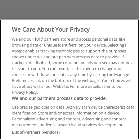
We Care About Your Privacy
We and our
1017
partners store and access personal data, like
browsing data or unique identifiers, on your device. Selecting I
Accept enables tracking technologies to support the purposes
shown under we and our partners process data to provide. If
trackers are disabled, some content and ads you see may not be as
relevant to you. You can resurface this menu to change your
choices or withdraw consent at any time by clicking the Manage
Preferences link on the bottom of the webpage . Your choices will
have effect within our Website. For more details, refer to our
Privacy Policy.
Reglas de uso
We and our partners process data to provide:
Privacidad de datos
Use precise geolocation data. Actively scan device characteristics for
identification. Store and/or access information on a device.
Contactar con Educaedu
Personalised advertising and content, advertising and content
measurement, audience research and services development.
List of Partners (vendors)
Copyright © Educaedu Business S.L. - CIF : B-95610580: -
www.educaedu.com.ar