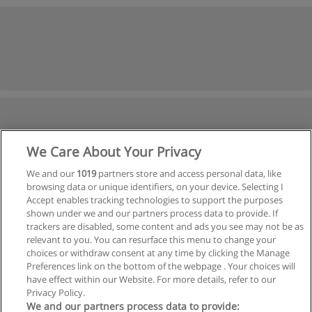
We Care About Your Privacy
We and our
1019
partners store and access personal data, like
browsing data or unique identifiers, on your device. Selecting I
Accept enables tracking technologies to support the purposes
shown under we and our partners process data to provide. If
Siguiente
trackers are disabled, some content and ads you see may not be as
Página
1
de
9
relevant to you. You can resurface this menu to change your
choices or withdraw consent at any time by clicking the Manage
Preferences link on the bottom of the webpage . Your choices will
have effect within our Website. For more details, refer to our
Privacy Policy.
Reglas de uso
We and our partners process data to provide: