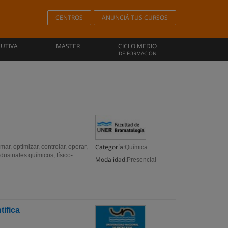
CENTROS
ANUNCIÁ TUS CURSOS
CUTIVA
MASTER
CICLO MEDIO
DE FORMACIÓN
Categoría:
r, optimizar, controlar, operar,
Química
ustriales químicos, físico-
Modalidad:
Presencial
tifica