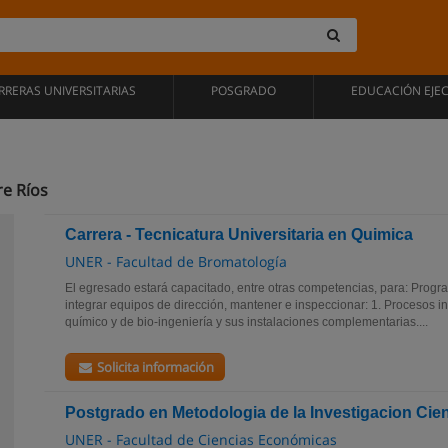
RRERAS UNIVERSITARIAS
POSGRADO
EDUCACIÓN EJE
re Ríos
Carrera - Tecnicatura Universitaria en Quimica
UNER - Facultad de Bromatología
El egresado estará capacitado, entre otras competencias, para: Programa
integrar equipos de dirección, mantener e inspeccionar: 1. Procesos ind
químico y de bio-ingeniería y sus instalaciones complementarias....
Solicita información
Postgrado en Metodologia de la Investigacion Cien
UNER - Facultad de Ciencias Económicas