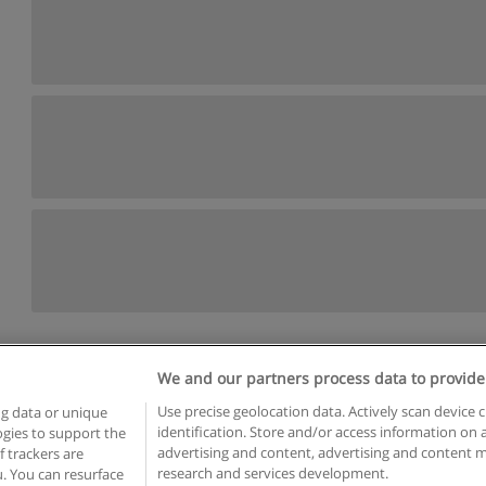
We and our partners process data to provide
Reglas de uso
Privacidad de datos
Contactar con Educaedu
Use precise geolocation data. Actively scan device c
ng data or unique
identification. Store and/or access information on 
logies to support the
Copyright © Educaedu Business S.L. - CIF : B-95610580: -
www.educaedu.com.ar
advertising and content, advertising and content
 trackers are
research and services development.
. You can resurface