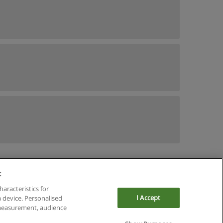
:
haracteristics for
I Accept
a device. Personalised
 measurement, audience