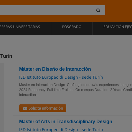
RRERAS UNIVERSITARIAS
POSGRADO
EDUCACIÓN EJE
 Turín
Máster en Diseño de Interacción
IED Istituto Europeo di Design - sede Turín
Máster en Interaction Design. Crafting tomorrow’s experiences. Langua
2024 Frequency: Full time Fruition: On campus Duration: 2 Years Credit
Interaction...
Solicita información
Master of Arts in Transdisciplinary Design
IED Istituto Europeo di Design - sede Turín