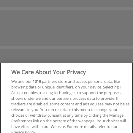
We Care About Your Privacy
We and our
1019
partners store and access personal data, like
browsing data or unique identifiers, on your device. Selecting I
Accept enables tracking technologies to support the purposes
shown under we and our partners process data to provide. If
Siguiente
trackers are disabled, some content and ads you see may not be as
Página
1
de
3
relevant to you. You can resurface this menu to change your
choices or withdraw consent at any time by clicking the Manage
Preferences link on the bottom of the webpage . Your choices will
have effect within our Website. For more details, refer to our
Privacy Policy.