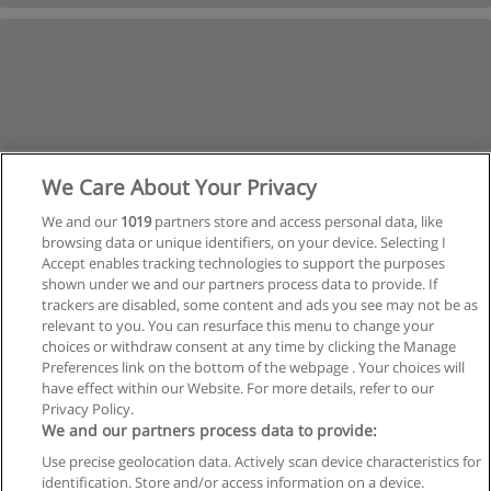
We Care About Your Privacy
We and our
1019
partners store and access personal data, like
browsing data or unique identifiers, on your device. Selecting I
Accept enables tracking technologies to support the purposes
shown under we and our partners process data to provide. If
trackers are disabled, some content and ads you see may not be as
relevant to you. You can resurface this menu to change your
Siguiente
choices or withdraw consent at any time by clicking the Manage
Preferences link on the bottom of the webpage . Your choices will
Página
1
de
2
have effect within our Website. For more details, refer to our
Privacy Policy.
We and our partners process data to provide:
Use precise geolocation data. Actively scan device characteristics for
Reglas de uso
identification. Store and/or access information on a device.