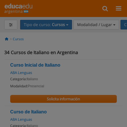
argentina
Tipo de curso:
Cursos
Modalidad / Lugar
C
Cursos
34
Cursos de Italiano en Argentina
Curso Inicial de Italiano
ABA Lenguas
Categoría:
Italiano
Modalidad:
Presencial
Solicita información
Curso de Italiano
ABA Lenguas
Categoría:
Italiano