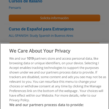
Cursos de Italiano
Pensaris
Solicita información
Curso de Español para Extranjeros
ALL-SPANISH: Study Spanish in Buenos Aires
Solicita información
We Care About Your Privacy
Curso de Español
We and our
1019
partners store and access personal data, like
browsing data or unique identifiers, on your device. Selecting I
ALL-SPANISH: Study Spanish in Buenos Aires
Accept enables tracking technologies to support the purposes
shown under we and our partners process data to provide. If
Solicita información
trackers are disabled, some content and ads you see may not be as
relevant to you. You can resurface this menu to change your
choices or withdraw consent at any time by clicking the Manage
Preferences link on the bottom of the webpage . Your choices will
have effect within our Website. For more details, refer to our
Privacy Policy.
Reglas de uso
We and our partners process data to provide: