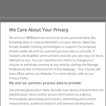
We Care About Your Privacy
We and our
1019
partners store and access personal data, like
browsing data or unique identifiers, on your device. Selecting I
Accept enables tracking technologies to support the purposes
shown under we and our partners process data to provide. If
Ver cursos históricos
trackers are disabled, some content and ads you see may not be as
relevant to you. You can resurface this menu to change your
choices or withdraw consent at any time by clicking the Manage
Preferences link on the bottom of the webpage . Your choices will
have effect within our Website. For more details, refer to our
Privacy Policy.
Reglas de uso
We and our partners process data to provide:
Privacidad de datos
Use precise geolocation data. Actively scan device characteristics for
identification. Store and/or access information on a device.
Contactar con Educaedu
Personalised advertising and content, advertising and content
measurement, audience research and services development.