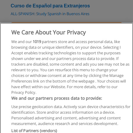
Curso de Español para Extranjeros
ALL-SPANISH: Study Spanish in Buenos Aires
Solicita información
We Care About Your Privacy
Curso de Español
We and our
1019
partners store and access personal data, like
browsing data or unique identifiers, on your device. Selecting I
ALL-SPANISH: Study Spanish in Buenos Aires
Accept enables tracking technologies to support the purposes
shown under we and our partners process data to provide. If
Solicita información
trackers are disabled, some content and ads you see may not be as
relevant to you. You can resurface this menu to change your
choices or withdraw consent at any time by clicking the Manage
Preferences link on the bottom of the webpage . Your choices will
have effect within our Website. For more details, refer to our
Privacy Policy.
Reglas de uso
We and our partners process data to provide:
Privacidad de datos
Use precise geolocation data. Actively scan device characteristics for
identification. Store and/or access information on a device.
Contactar con Educaedu
Personalised advertising and content, advertising and content
measurement, audience research and services development.
List of Partners (vendors)
Copyright © Educaedu Business S.L. - CIF : B-95610580: -