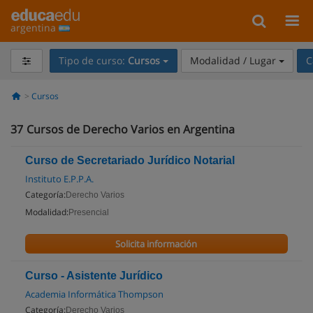
argentina
Tipo de curso:
Cursos
Modalidad / Lugar
C
Cursos
37
Cursos de Derecho Varios en Argentina
Curso de Secretariado Jurídico Notarial
Instituto E.P.P.A.
Categoría:
Derecho Varios
Modalidad:
Presencial
Solicita información
Curso - Asistente Jurídico
Academia Informática Thompson
Categoría:
Derecho Varios