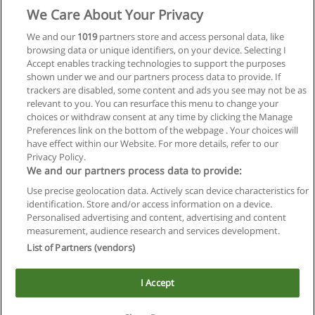
We Care About Your Privacy
We and our
1019
partners store and access personal data, like
browsing data or unique identifiers, on your device. Selecting I
Accept enables tracking technologies to support the purposes
shown under we and our partners process data to provide. If
trackers are disabled, some content and ads you see may not be as
relevant to you. You can resurface this menu to change your
Siguiente
choices or withdraw consent at any time by clicking the Manage
Preferences link on the bottom of the webpage . Your choices will
Página
1
de
2
have effect within our Website. For more details, refer to our
Privacy Policy.
We and our partners process data to provide:
Use precise geolocation data. Actively scan device characteristics for
Reglas de uso
identification. Store and/or access information on a device.
Personalised advertising and content, advertising and content
Privacidad de datos
measurement, audience research and services development.
List of Partners (vendors)
Contactar con Educaedu
I Accept
Copyright © Educaedu Business S.L. - CIF : B-95610580: -
www.educaedu.com.ar