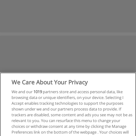
We Care About Your Privacy
We and our
1019
partners store and access personal data, like
browsing data or unique identifiers, on your device. Selecting I
Accept enables tracking technologies to support the purposes
shown under we and our partners process data to provide. If
trackers are disabled, some content and ads you see may not be as
relevant to you. You can resurface this menu to change your
Siguiente
choices or withdraw consent at any time by clicking the Manage
Preferences link on the bottom of the webpage . Your choices will
Página
1
de
9