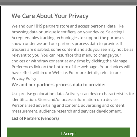
We Care About Your Privacy
We and our
1019
partners store and access personal data, like
browsing data or unique identifiers, on your device. Selecting I
Accept enables tracking technologies to support the purposes
shown under we and our partners process data to provide. If
Ver cursos históricos
trackers are disabled, some content and ads you see may not be as
relevant to you. You can resurface this menu to change your
choices or withdraw consent at any time by clicking the Manage
Preferences link on the bottom of the webpage . Your choices will
have effect within our Website. For more details, refer to our
Privacy Policy.
Reglas de uso
We and our partners process data to provide:
Privacidad de datos
Use precise geolocation data. Actively scan device characteristics for
identification. Store and/or access information on a device.
Contactar con Educaedu
Personalised advertising and content, advertising and content
measurement, audience research and services development.
List of Partners (vendors)
Copyright © Educaedu Business S.L. - CIF : B-95610580: -
www.educaedu.com.ar
I Accept