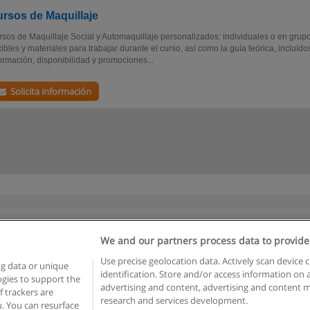
rsos de Maquillaje
sos de Maquillaje Social y Automaquillaje personalizados: individuales o en grup
xibles y materiales para trabajar durante el curso, así como la guía teórica, incluíd
ormación, disponibilidad y promociones...
Solicita información
We and our partners process data to provide
Reglas de uso
Privacidad de datos
Contactar con Educaedu
Use precise geolocation data. Actively scan device c
ng data or unique
identification. Store and/or access information on 
logies to support the
advertising and content, advertising and content
Copyright © Educaedu Business S.L. - CIF : B-95610580: -
www.educaedu.com.ar
 trackers are
research and services development.
. You can resurface