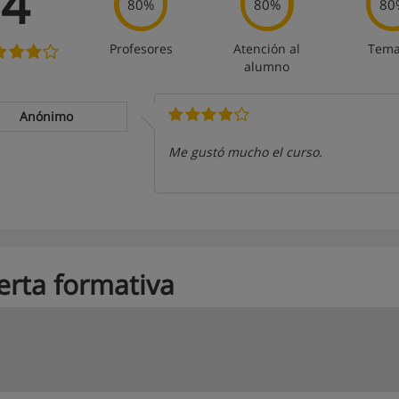
4
80%
80%
80
Profesores
Atención al
Tema
alumno
Anónimo
Me gustó mucho el curso.
erta formativa