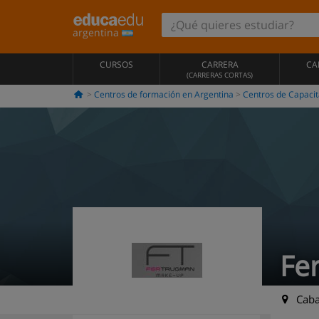
argentina
CURSOS
CARRERA
CA
(CARRERAS CORTAS)
Centros de formación en Argentina
Centros de Capacit
Fe
Cabal