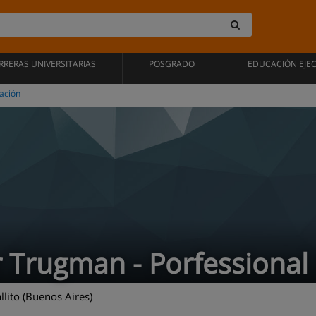
RRERAS UNIVERSITARIAS
POSGRADO
EDUCACIÓN EJE
ación
r Trugman - Porfessiona
lito (Buenos Aires)