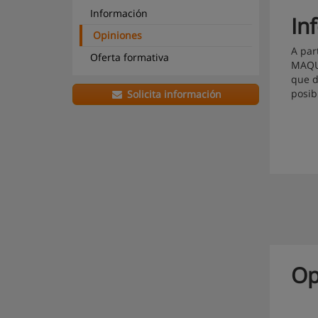
Información
In
Opiniones
A par
Oferta formativa
MAQUI
que d
posib
Solicita información
Op