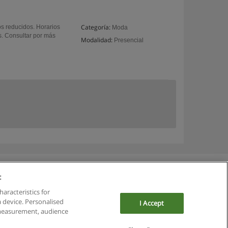
Categoría:
os reducidos. Horarios
Moda
os. Consultar por más
Modalidad:
Presencial
:
haracteristics for
a device. Personalised
I Accept
 measurement, audience