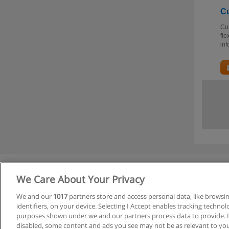
Cu
Cur
fle
inf
We Care About Your Privacy
We and our
1017
partners store and access personal data, like browsi
identifiers, on your device. Selecting I Accept enables tracking techno
purposes shown under we and our partners process data to provide. If
disabled, some content and ads you see may not be as relevant to you