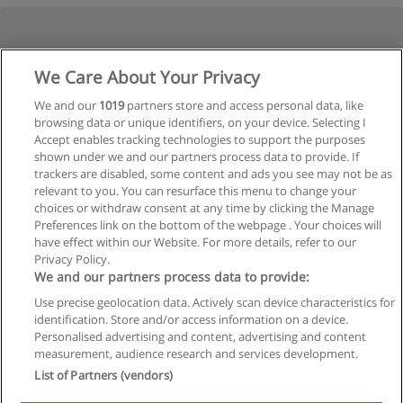
We Care About Your Privacy
We and our
1019
partners store and access personal data, like
browsing data or unique identifiers, on your device. Selecting I
Accept enables tracking technologies to support the purposes
shown under we and our partners process data to provide. If
Siguiente
trackers are disabled, some content and ads you see may not be as
Página
1
de
2
relevant to you. You can resurface this menu to change your
choices or withdraw consent at any time by clicking the Manage
Preferences link on the bottom of the webpage . Your choices will
have effect within our Website. For more details, refer to our
Privacy Policy.
Reglas de uso
We and our partners process data to provide:
Privacidad de datos
Use precise geolocation data. Actively scan device characteristics for
identification. Store and/or access information on a device.
Contactar con Educaedu
Personalised advertising and content, advertising and content
measurement, audience research and services development.
List of Partners (vendors)
Copyright © Educaedu Business S.L. - CIF : B-95610580: -
www.educaedu.com.ar