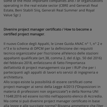
some of the most important companies and / or organizations
operating in the real estate sector (CBRE and Generali Real
Estate, Beni Stabili Siiq, Generali Real Summer and Royal
Value Sgr.)
Divenire project manager certificato / How to become a
certified project manager
.
Il nuovo Codice degli Appalti, le Linee Guida ANAC n° 1, n° 2 e
n°3 e lo schema di DPCM per la definizione dei requisiti
tecnico organizzativi per l’iscrizione all’elenco delle stazioni
appaltanti qualificate (art.38, comma 2, del d.lgs. 50 del 2016)
del febbraio 2018, enfatizzano di fatto l’importanza
dell’attività di project management sia per i RUP che per i
partecipanti agli appalti di lavori e/o servizi di ingegneria e
architettura.
Allo scopo esiste la possibilità di essere certificati come
project manager ai sensi della Legge 4/2013 (“Disposizioni in
materia di professioni non organizzate”) e della Norma UNI
11648:2016 ed essere iscritto nell’apposito elenco di Accredia.
Ma come si può divenire project manager certificato in base
alla legge e alle succitate norme? Bisogna ammettere che l’iter