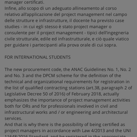
manager certificati.
Infine, allo scopo di un adeguato allineamento al corso
relativo all’applicazione del project management nel campo
delle strutture e infrastrutture, il docente ha previsto case
studies - in cui egli stesso è stato project manager o
consulente per il project management - tipici dell’ingegneria
civile strutturale, edile ed infrastrutturale, e ciò quale viatico
per guidare i partecipanti alla prova orale di cui sopra.
FOR INTERNATIONAL STUDENTS
The new procurement code, the ANAC Guidelines No. 1, No. 2
and No. 3 and the DPCM scheme for the definition of the
technical and organizational requirements for registration in
the list of qualified contracting stations (art.38, paragraph 2 of
Legislative Decree 50 of 2016) of February 2018, actually
emphasizes the importance of project management activities
both for ORs and for professionals involved in civil and
infrastructural works and / or engineering and architectural
services.
And that is why there is the possibility of being certified as
project managers in accordance with Law 4/2013 and the UNI
11648:2016 Standard, and be registered in the appropriate