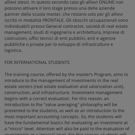
allievi stessi. In questo secondo caso gli allievi ONLINE non
possono attivare il loro stage presso una delle aziende
partner della scuola master, che restano solo per gli allievi
iscritti in modalità FRONTALE. Gli sbocchi occupazionali sono
individuabili presso General contractor, società di real estate
management, studi di ingegneria e architettura, imprese di
costruzioni, uffici tecnici di enti pubblici, enti e agenzie
pubbliche o private per lo sviluppo di infrastrutture e
logistica.
FOR INTERNATIONAL STUDENTS
The training course, offered by the master’s Program, aims to
introduce to the management of investments in the real
estate sectors (real estate evaluation and valorization unit),
construction, and infrastructure. Investment management
begins with a correct evaluation. For this reason, an
introduction to the "value averaging" philosophy will be
presented to the students, as well as an introduction to the
most important accounting concepts. So, the students will
have the fundamental basics for evaluating an investment at
a "micro" level. Attention will also be paid to the evaluation of
investments at a "macro" level. For this reason, students will