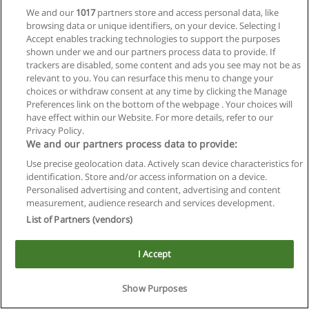
the lifecycle of buildings and/or civil works.
We and our
1017
partners store and access personal data, like
Each company must become increasingly "digital" by taking
browsing data or unique identifiers, on your device. Selecting I
advantage of new solutions for organizational redesign to
Accept enables tracking technologies to support the purposes
remain competitive. The exponential increase of data to be
shown under we and our partners process data to provide. If
managed as a result of Mobile Communications tools and
trackers are disabled, some content and ads you see may not be as
sensor development ("BigData ") can only be exploited by
relevant to you. You can resurface this menu to change your
those who have decided to prepare for change through new
choices or withdraw consent at any time by clicking the Manage
platforms and flexibility of data and systems.
Preferences link on the bottom of the webpage . Your choices will
To prepare for this revolution, the supply chain must learn to
have effect within our Website. For more details, refer to our
work in an integrated way, equip itself with unique data and
Privacy Policy.
information management tools accessible to everyone
We and our partners process data to provide:
remotely and with real-time capabilities. In short: all those
Use precise geolocation data. Actively scan device characteristics for
solutions that already "prevail" in other industrial sectors
identification. Store and/or access information on a device.
already digitized and that are enclosed in the methodology of
Personalised advertising and content, advertising and content
Building Information Modeling ("BIM").
measurement, audience research and services development.
This teaching unit presents the main digital solutions to
List of Partners (vendors)
support this transition, providing the basic knowledge for
future project managers to understand the needs of
operators onhow to identify, select, implement and use
I Accept
software to guarantee concrete advantages to operators in
the supply chain of the construction industry.
Show Purposes