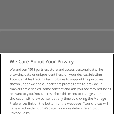
We Care About Your Privacy
We and our
1019
partners store and access personal data, like
browsing data or unique identifiers, on your device. Selecting I
Accept enables tracking technologies to support the purposes
shown under we and our partners process data to provide. If
trackers are disabled, some content and ads you see may not be as
relevant to you. You can resurface this menu to change your
choices or withdraw consent at any time by clicking the Manage
Preferences link on the bottom of the webpage . Your choices will
have effect within our Website. For more details, refer to our
Privacy Policy.