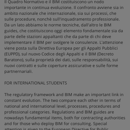
Il Quadro Normativo e il BIM costituiscono un nodo
importante in continua evoluzione. Il confronto avviene sia in
ambito nazionale che internazionale, sia sui processi, che
sulle procedure, nonchè sull'inquadramento professionale.
Da un lato abbiamo le norme tecniche, dall'altro le BIM
guides, che costituiscono oggi elemento fondamentale sia da
parte delle stazioni appaltanti che da parte di chi deve
implementare il BIM per svolgere le consulenze. L'attenzione
viene posta sulla Direttiva Europea per gli Appalti Pubblici
(EUPPD), sul nuovo Codice degli Appalti e il BIM (Decreto
Baratono), sulla proprietà dei dati, sulle responsabilità, sui
nuovi contratti e sulle coperture assicurative e sulle forme
partnernariali.
FOR INTERNATIONAL STUDENTS
The regulatory framework and BIM make an important link in
constant evolution. The two compare each other in terms of
national and international level, processes, procedures and
professional categories. Regulations and BIM guides are
nowadays fundamental items, both for contracting authorities
and for those who deploy BIM for consulting. Special
attention is given to the European Directive for Public