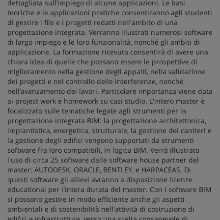
dettagliata sull’impiego di alcune applicazioni. Le basi
teoriche e le applicazioni pratiche consentiranno agli studenti
di gestire i file e i progetti redatti nell'ambito di una
progettazione integrata. Verranno illustrati numerosi software
di largo impiego e le loro funzionalità, nonché gli ambiti di
applicazione. La formazione ricevuta consentirà di avere una
chiara idea di quelle che possano essere le prospettive di
miglioramento nella gestione degli appalti, nella validazione
dei progetti e nel controllo delle interferenze, nonché
nell’avanzamento dei lavori. Particolare importanza viene data
ai project work e homework su casi studio. L'intero master è
focalizzato sulle tematiche legate agli strumenti per la
progettazione integrata BIM: la progettazione architettonica,
impiantistica, energetica, strutturale, la gestione dei cantieri e
la gestione degli edifici vengono supportati da strumenti
software fra loro compatibili, in logica BIM. Verrà illustrato
l'uso di circa 25 software dalle software house partner del
master: AUTODESK, ORACLE, BENTLEY, e HARPACEAS. Di
questi software gli allievi avranno a disposizione licenze
educational per l'intera durata del master. Con i software BIM
si possono gestire in modo efficiente anche gli aspetti
ambientali e di sostenibilità nell'attività di costruzione di
edifici e infrastrutture, verso una scelta consapevole di