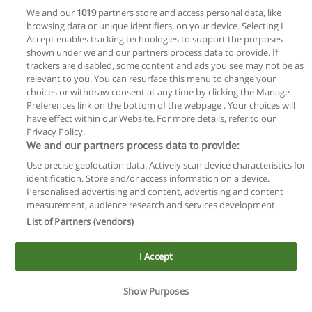
Baratono), sulla proprietà dei dati, sulle responsabilità, sui
We and our
1019
partners store and access personal data, like
nuovi contratti e sulle coperture assicurative e sulle forme
browsing data or unique identifiers, on your device. Selecting I
partnernariali.
Accept enables tracking technologies to support the purposes
shown under we and our partners process data to provide. If
FOR INTERNATIONAL STUDENTS
trackers are disabled, some content and ads you see may not be as
relevant to you. You can resurface this menu to change your
The regulatory framework and BIM make an important link in
choices or withdraw consent at any time by clicking the Manage
constant evolution. The two compare each other in terms of
Preferences link on the bottom of the webpage . Your choices will
national and international level, processes, procedures and
have effect within our Website. For more details, refer to our
professional categories. Regulations and BIM guides are
Privacy Policy.
nowadays fundamental items, both for contracting authorities
We and our partners process data to provide:
and for those who deploy BIM for consulting. Special
Use precise geolocation data. Actively scan device characteristics for
attention is given to the European Directive for Public
identification. Store and/or access information on a device.
Procurements (EUPPD), to the New Procurement Code and
Personalised advertising and content, advertising and content
BIM (D.M. Baratono), to the Data Property, to the main
measurement, audience research and services development.
responsibilities, the new contracts, insurance coverage and
List of Partners (vendors)
new partnership forms.
Divenire BIM manager certificato / Becoming a certified BIM
I Accept
manager
Show Purposes
L’unità didattica è incentrata sulle competenze individuate
dalla norma 11337-7 per le figure professionali BIM e