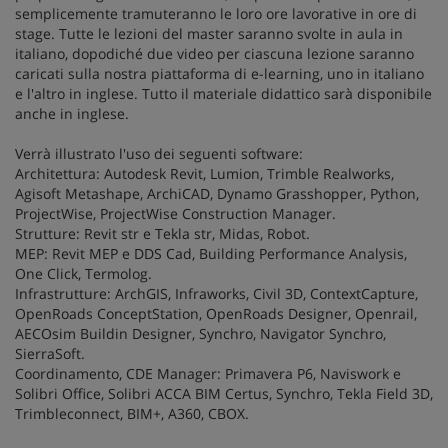
semplicemente tramuteranno le loro ore lavorative in ore di
stage. Tutte le lezioni del master saranno svolte in aula in
italiano, dopodiché due video per ciascuna lezione saranno
caricati sulla nostra piattaforma di e-learning, uno in italiano
e l'altro in inglese. Tutto il materiale didattico sarà disponibile
anche in inglese.
Verrà illustrato l'uso dei seguenti software:
Architettura: Autodesk Revit, Lumion, Trimble Realworks,
Agisoft Metashape, ArchiCAD, Dynamo Grasshopper, Python,
ProjectWise, ProjectWise Construction Manager.
Strutture: Revit str e Tekla str, Midas, Robot.
MEP: Revit MEP e DDS Cad, Building Performance Analysis,
One Click, Termolog.
Infrastrutture: ArchGIS, Infraworks, Civil 3D, ContextCapture,
OpenRoads ConceptStation, OpenRoads Designer, Openrail,
AECOsim Buildin Designer, Synchro, Navigator Synchro,
SierraSoft.
Coordinamento, CDE Manager: Primavera P6, Naviswork e
Solibri Office, Solibri ACCA BIM Certus, Synchro, Tekla Field 3D,
Trimbleconnect, BIM+, A360, CBOX.