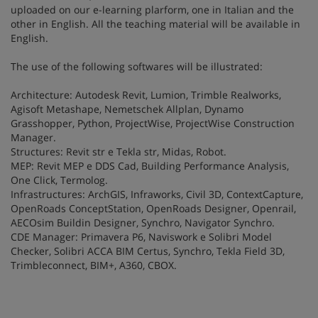
uploaded on our e-learning plarform, one in Italian and the
other in English. All the teaching material will be available in
English.
The use of the following softwares will be illustrated:
Architecture: Autodesk Revit, Lumion, Trimble Realworks,
Agisoft Metashape, Nemetschek Allplan, Dynamo
Grasshopper, Python, ProjectWise, ProjectWise Construction
Manager.
Structures: Revit str e Tekla str, Midas, Robot.
MEP: Revit MEP e DDS Cad, Building Performance Analysis,
One Click, Termolog.
Infrastructures: ArchGIS, Infraworks, Civil 3D, ContextCapture,
OpenRoads ConceptStation, OpenRoads Designer, Openrail,
AECOsim Buildin Designer, Synchro, Navigator Synchro.
CDE Manager: Primavera P6, Naviswork e Solibri Model
Checker, Solibri ACCA BIM Certus, Synchro, Tekla Field 3D,
Trimbleconnect, BIM+, A360, CBOX.