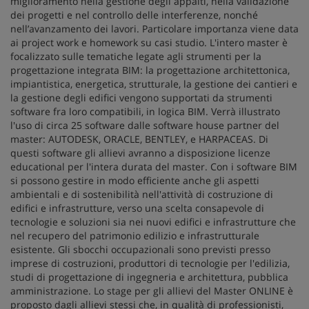
miglioramento nella gestione degli appalti, nella validazione
dei progetti e nel controllo delle interferenze, nonché
nell’avanzamento dei lavori. Particolare importanza viene data
ai project work e homework su casi studio. L'intero master è
focalizzato sulle tematiche legate agli strumenti per la
progettazione integrata BIM: la progettazione architettonica,
impiantistica, energetica, strutturale, la gestione dei cantieri e
la gestione degli edifici vengono supportati da strumenti
software fra loro compatibili, in logica BIM. Verrà illustrato
l'uso di circa 25 software dalle software house partner del
master: AUTODESK, ORACLE, BENTLEY, e HARPACEAS. Di
questi software gli allievi avranno a disposizione licenze
educational per l'intera durata del master. Con i software BIM
si possono gestire in modo efficiente anche gli aspetti
ambientali e di sostenibilità nell'attività di costruzione di
edifici e infrastrutture, verso una scelta consapevole di
tecnologie e soluzioni sia nei nuovi edifici e infrastrutture che
nel recupero del patrimonio edilizio e infrastrutturale
esistente. Gli sbocchi occupazionali sono previsti presso
imprese di costruzioni, produttori di tecnologie per l'edilizia,
studi di progettazione di ingegneria e architettura, pubblica
amministrazione. Lo stage per gli allievi del Master ONLINE è
proposto dagli allievi stessi che, in qualità di professionisti,