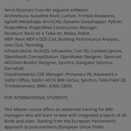
Verrà illustrato l'uso dei seguenti software:
Architettura: Autodesk Revit, Lumion, Trimble Realworks,
Agisoft Metashape, ArchiCAD, Dynamo Grasshopper, Python,
ProjectWise, ProjectWise Construction Manager.
Strutture: Revit str e Tekla str, Midas, Robot.
MEP: Revit MEP e DDS Cad, Building Performance Analysis,
One Click, Termolog.
Infrastrutture: ArchGIS, Infraworks, Civil 3D, ContextCapture,
OpenRoads ConceptStation, OpenRoads Designer, Openrail,
AECOsim Buildin Designer, Synchro, Navigator Synchro,
SierraSoft.
Coordinamento, CDE Manager: Primavera P6, Naviswork e
Solibri Office, Solibri ACCA BIM Certus, Synchro, Tekla Field 3D,
Trimbleconnect, BIM+, A360, CBOX.
FOR INTERNATIONAL STUDENTS
This Master course offers an advanced training for BIM
managers who will learn to deal with integrated projects of all
kinds and sizes. Starting from the European Parliament’s
approach to procurements (European Union Public