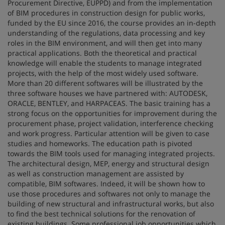
Procurement Directive, EUPPD) and from the implementation
of BIM procedures in construction design for public works,
funded by the EU since 2016, the course provides an in-depth
understanding of the regulations, data processing and key
roles in the BIM environment, and will then get into many
practical applications. Both the theoretical and practical
knowledge will enable the students to manage integrated
projects, with the help of the most widely used software.
More than 20 different softwares will be illustrated by the
three software houses we have partnered with: AUTODESK,
ORACLE, BENTLEY, and HARPACEAS. The basic training has a
strong focus on the opportunities for improvement during the
procurement phase, project validation, interference checking
and work progress. Particular attention will be given to case
studies and homeworks. The education path is pivoted
towards the BIM tools used for managing integrated projects.
The architectural design, MEP, energy and structural design
as well as construction management are assisted by
compatible, BIM softwares. Indeed, it will be shown how to
use those procedures and softwares not only to manage the
building of new structural and infrastructural works, but also
to find the best technical solutions for the renovation of
existing buildings. Some professional job opportunities which