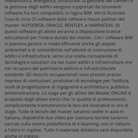
impiantistica, energetica, strutturale, la gestione dei cantieri e
la gestione degli edifici vengono supportati da strumenti
software fra loro compatibili, in logica BIM. Verrà illustrato
l'uso di circa 25 software dalle software house partner del
master: AUTODESK, ORACLE, BENTLEY, e HARPACEAS. Di
questi software gli allievi avranno a disposizione licenze
educational per l'intera durata del master. Con i software BIM
si possono gestire in modo efficiente anche gli aspetti
ambientali e di sostenibilità nell'attività di costruzione di
edifici e infrastrutture, verso una scelta consapevole di
tecnologie e soluzioni sia nei nuovi edifici e infrastrutture che
nel recupero del patrimonio edilizio e infrastrutturale
esistente. Gli sbocchi occupazionali sono previsti presso
imprese di costruzioni, produttori di tecnologie per l'edilizia,
studi di progettazione di ingegneria e architettura, pubblica
amministrazione. Lo stage per gli allievi del Master ONLINE è
proposto dagli allievi stessi che, in qualità di professionisti,
semplicemente tramuteranno le loro ore lavorative in ore di
stage. Tutte le lezioni del master saranno svolte in aula in
italiano, dopodiché due video per ciascuna lezione saranno
caricati sulla nostra piattaforma di e-learning, uno in italiano
e l'altro in inglese. Tutto il materiale didattico sarà disponibile
anche in inglese.