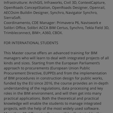
Infrastrutture: ArchGIS, Infraworks, Civil 3D, ContextCapture,
OpenRoads ConceptStation, OpenRoads Designer, Openrail,
AECOsim Buildin Designer, Synchro, Navigator Synchro,
SierraSoft.
Coordinamento, CDE Manager: Primavera P6, Naviswork e
Solibri Office, Solibri ACCA BIM Certus, Synchro, Tekla Field 3D,
Trimbleconnect, BIM+, A360, CBOX.
FOR INTERNATIONAL STUDENTS
This Master course offers an advanced training for BIM
managers who will learn to deal with integrated projects of all
kinds and sizes. Starting from the European Parliament’s
approach to procurements (European Union Public
Procurement Directive, EUPPD) and from the implementation
of BIM procedures in construction design for public works,
funded by the EU since 2016, the course provides an in-depth
understanding of the regulations, data processing and key
roles in the BIM environment, and will then get into many
practical applications. Both the theoretical and practical
knowledge will enable the students to manage integrated
projects, with the help of the most widely used software.