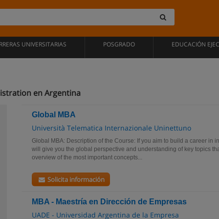
RRERAS UNIVERSITARIAS
POSGRADO
EDUCACIÓN EJE
stration en Argentina
Global MBA
Università Telematica Internazionale Uninettuno
Global MBA: Description of the Course: If you aim to build a career in i
will give you the global perspective and understanding of key topics th
overview of the most important concepts...
Solicita información
MBA - Maestría en Dirección de Empresas
UADE - Universidad Argentina de la Empresa