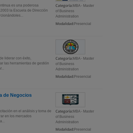
Categoría:
ontinua es una poderosa
MBA - Master
l 2003 la Escuela de Dirección
of Business
rcionándoles...
Administration
Modalidad:
Presencial
Categoría:
 liderar con éxito,
MBA - Master
dar las herramientas de gestión
of Business
...
Administration
Modalidad:
Presencial
ca de Negocios
Categoría:
tación en el análisis y toma de
MBA - Master
rar en los mercados
of Business
a...
Administration
Modalidad:
Presencial