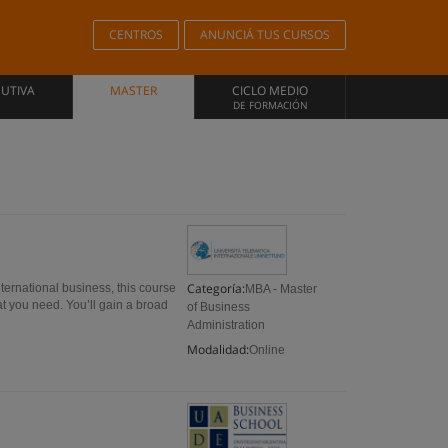
CENTROS
ANUNCIÁ TUS CURSOS
CUTIVA
MASTER
CICLO MEDIO
DE FORMACIÓN
Categoría:
nternational business, this course
MBA - Master
at you need. You’ll gain a broad
of Business
Administration
Modalidad:
Online