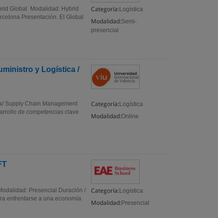
Categoría:
brid Global Modalidad: Hybrid
Logística
rcelona Presentación. El Global
Modalidad:
Semi-
presencial
ministro y Logística /
Categoría:
ica/ Supply Chain Management
Logística
rrollo de competencias clave
Modalidad:
Online
FT
Categoría:
odalidad: Presencial Duración /
Logística
ra enfrentarse a una economía
Modalidad:
Presencial