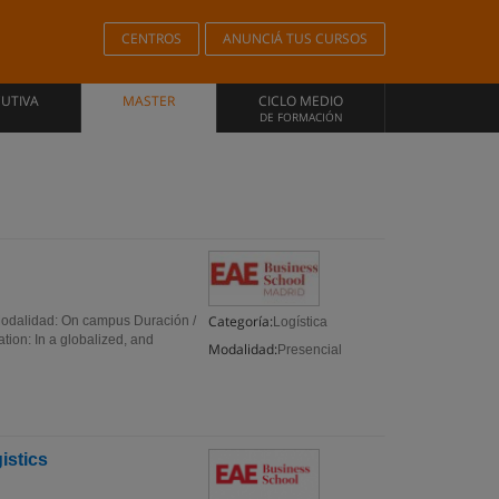
CENTROS
ANUNCIÁ TUS CURSOS
CUTIVA
MASTER
CICLO MEDIO
DE FORMACIÓN
Categoría:
Modalidad: On campus Duración /
Logística
ion: In a globalized, and
Modalidad:
Presencial
istics