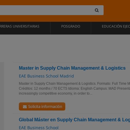
RRERAS UNIVERSITARIAS
POSGRADO
EDUCACIÓN EJE
Master in Supply Chain Management & Logistics
EAE Business School Madrid
Master in Supply Chain Management & Logistics. Formato: Full Time 
Créditos: 12 months / 70 ECTS Idioma: English Campus: MAD Presentat
increasingly competitive economy, in order to...
Solicita información
Global Máster en Supply Chain Management & Log
EAE Business School