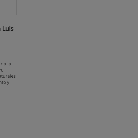
 Luis
r a la
n,
aturales
nto y