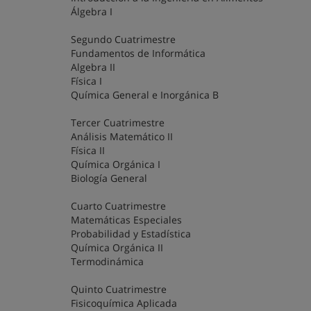
Álgebra I
Segundo Cuatrimestre
Fundamentos de Informática
Algebra II
Física I
Química General e Inorgánica B
Tercer Cuatrimestre
Análisis Matemático II
Física II
Química Orgánica I
Biología General
Cuarto Cuatrimestre
Matemáticas Especiales
Probabilidad y Estadística
Química Orgánica II
Termodinámica
Quinto Cuatrimestre
Fisicoquímica Aplicada