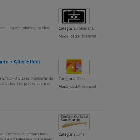
Categoría:
res. Guión (plantear la idea)
Fotografía
Modalidad:
Presencial
re + After Effect
Categoría:
 Effect - 8 Clases Intensivas de
Cine
nalizados. Los podes cursar de
Modalidad:
Presencial
Categoría:
ual. Conozca las etapas más
Cine
llos elementos que intervienen