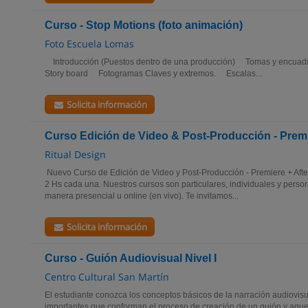
Curso - Stop Motions (foto animación)
Foto Escuela Lomas
Introducción (Puestos dentro de una producción) Tomas y encuad
Story board Fotogramas Claves y extremos. Escalas...
Solicita información
Curso Edición de Video & Post-Producción - Premie
Ritual Design
Nuevo Curso de Edición de Video y Post-Producción - Premiere + After
2 Hs cada una. Nuestros cursos son particulares, individuales y perso
manera presencial u online (en vivo). Te invitamos...
Solicita información
Curso - Guión Audiovisual Nivel I
Centro Cultural San Martín
El estudiante conozca los conceptos básicos de la narración audiovis
importantes que conforman el proceso de creación de un guión y aque