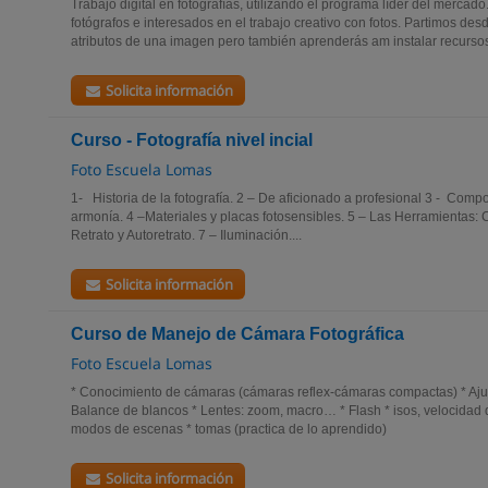
Trabajo digital en fotografías, utilizando el programa líder del mercado
fotógrafos e interesados en el trabajo creativo con fotos. Partimos des
atributos de una imagen pero también aprenderás am instalar recursos
Solicita información
Curso - Fotografía nivel incial
Foto Escuela Lomas
1- Historia de la fotografía. 2 – De aficionado a profesional 3 - Compo
armonía. 4 –Materiales y placas fotosensibles. 5 – Las Herramientas: 
Retrato y Autoretrato. 7 – Iluminación....
Solicita información
Curso de Manejo de Cámara Fotográfica
Foto Escuela Lomas
* Conocimiento de cámaras (cámaras reflex-cámaras compactas) * Ajus
Balance de blancos * Lentes: zoom, macro… * Flash * isos, velocidad 
modos de escenas * tomas (practica de lo aprendido)
Solicita información