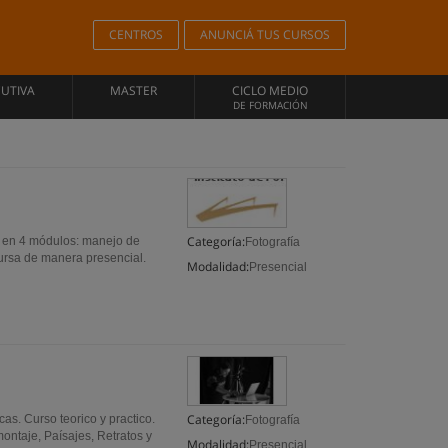
CENTROS
ANUNCIÁ TUS CURSOS
CUTIVA
MASTER
CICLO MEDIO
DE FORMACIÓN
Categoría:
do en 4 módulos: manejo de
Fotografía
ursa de manera presencial.
Modalidad:
Presencial
Categoría:
as. Curso teorico y practico.
Fotografía
ontaje, Paísajes, Retratos y
Modalidad:
Presencial