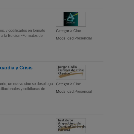
Categoría:
s, y codificarlos en formato
Cine
 a la Edición •Formatos de
Modalidad:
Presencial
uardia y Crisis
Categoría:
uerte, un nuevo cine se despliega
Cine
titucionales y cotidianas de
Modalidad:
Presencial