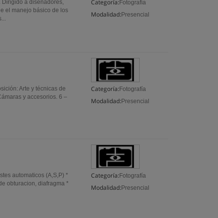
Categoría:
. Dirigido a diseñadores,
Fotografía
de el manejo básico de los
Modalidad:
Presencial
...
Categoría:
sición: Arte y técnicas de
Fotografía
Cámaras y accesorios. 6 –
Modalidad:
Presencial
Categoría:
tes automaticos (A,S,P) *
Fotografía
de obturacion, diafragma *
Modalidad:
Presencial