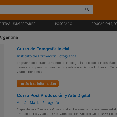
RRERAS UNIVERSITARIAS
POSGRADO
EDUCACIÓN EJE
Argentina
Curso de Fotografía Inicial
Instituto de Formación Fotográfica
La puerta de entrada al mundo de la fotografía. El curso está diseña
cámara, composición, iluminación y edición en Adobe Lightroom. Se c
Cupo 8 personas....
Solicita información
Curso Post Producción y Arte Digital
Adrián Markis Fotografo
Capacitación Creativa y Profesional en tratamiento de imágenes artístic
Trabajo en Ps y Capture One. Composición, Arte del Color, B&W, Fotom