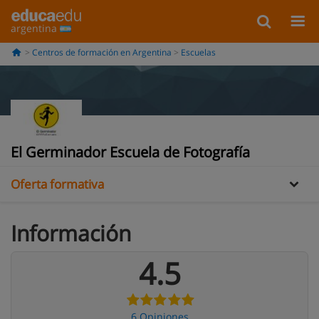
argentina
Centros de formación en Argentina
Escuelas
Información
Galería
Opiniones
El Germinador Escuela de Fotografía
Oferta formativa
Información
4.5
6 Opiniones