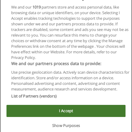
We and our
1019
partners store and access personal data, like
browsing data or unique identifiers, on your device. Selecting I
Accept enables tracking technologies to support the purposes
shown under we and our partners process data to provide. If
Ver cursos históricos
trackers are disabled, some content and ads you see may not be as
relevant to you. You can resurface this menu to change your
choices or withdraw consent at any time by clicking the Manage
Preferences link on the bottom of the webpage . Your choices will
have effect within our Website. For more details, refer to our
Privacy Policy.
Reglas de uso
We and our partners process data to provide:
Privacidad de datos
Use precise geolocation data. Actively scan device characteristics for
identification. Store and/or access information on a device.
Contactar con Educaedu
Personalised advertising and content, advertising and content
measurement, audience research and services development.
Copyright © Educaedu Business S.L. - CIF : B-95610580: -
List of Partners (vendors)
www.educaedu.com.ar
I Accept
Este sitio utiliza cookies.
Si continua navegando, consideramos que acepta su uso.
Show Purposes
Solicita información
Ver más
|
X