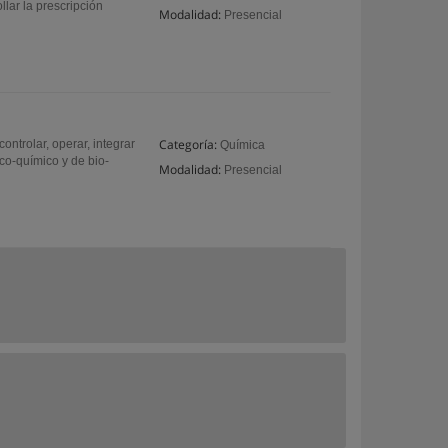
llar la prescripción
Modalidad:
Presencial
Categoría:
ontrolar, operar, integrar
Química
ico-químico y de bio-
Modalidad:
Presencial