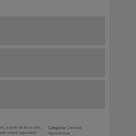
Categoría:
a, a partir de tercer año,
Ciencias
sado estará capacitado
Agronómicas