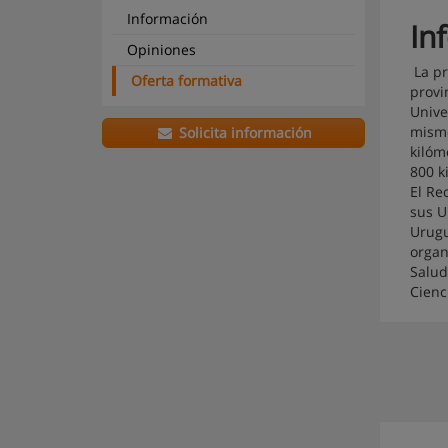
Información
In
Opiniones
La pr
Oferta formativa
provi
Unive
mismo
Solicita información
kilóm
800 k
El Re
sus U
Urugu
organ
Salud
Cienc