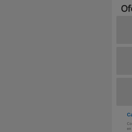
Of
Ca
Com
en 