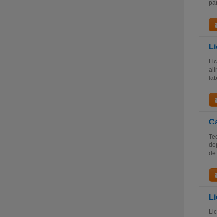
par
Li
Lic
ali
lab
Ca
Tec
dep
de 
Li
Lic