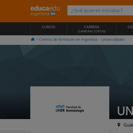
argentina
CURSOS
CARRERA
CA
(CARRERAS CORTAS)
Centros de formación en Argentina
Universidades
UN
Gual