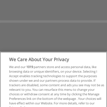
We Care About Your Privacy
We and our
1019
partners store and access personal data, like
browsing data or unique identifiers, on your device. Selecting I
Accept enables tracking technologies to support the purposes
shown under we and our partners process data to provide. If
trackers are disabled, some content and ads you see may not be as
relevant to you. You can resurface this menu to change your
Siguiente
choices or withdraw consent at any time by clicking the Manage
Preferences link on the bottom of the webpage . Your choices will
Página
1
de
3
have effect within our Website. For more details, refer to our