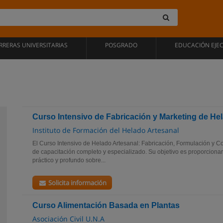
RRERAS UNIVERSITARIAS
POSGRADO
EDUCACIÓN EJE
Curso Intensivo de Fabricación y Marketing de He
Instituto de Formación del Helado Artesanal
El Curso Intensivo de Helado Artesanal: Fabricación, Formulación y 
de capacitación completo y especializado. Su objetivo es proporciona
práctico y profundo sobre...
Solicita información
Curso Alimentación Basada en Plantas
Asociación Civil U.N.A