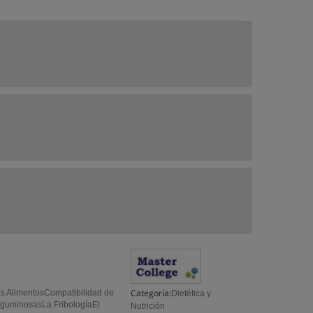
Categoría:
s AlimentosCompatibilidad de
Dietética y
LeguminosasLa FribologíaEl
Nutrición