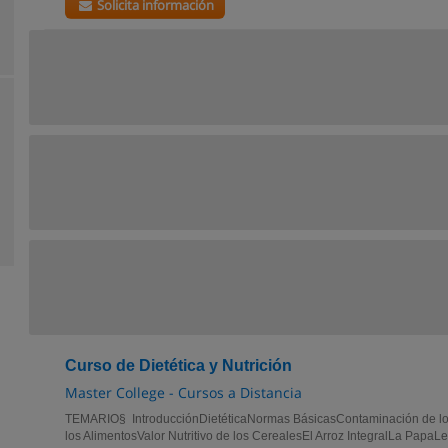
Solicita información
Curso de Dietética y Nutrición
Master College - Cursos a Distancia
TEMARIO§ IntroducciónDietéticaNormas BásicasContaminación de lo
los AlimentosValor Nutritivo de los CerealesEl Arroz IntegralLa Papa