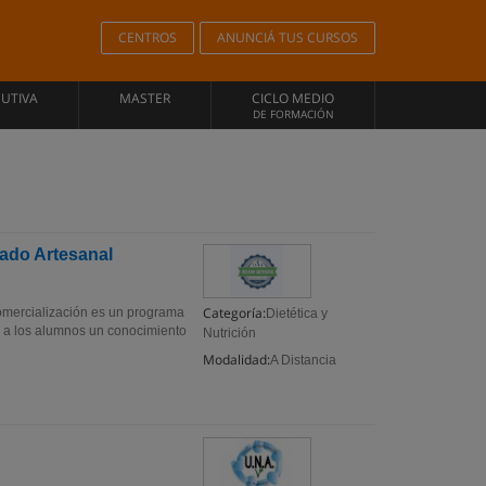
CENTROS
ANUNCIÁ TUS CURSOS
CUTIVA
MASTER
CICLO MEDIO
DE FORMACIÓN
lado Artesanal
Categoría:
Comercialización es un programa
Dietética y
r a los alumnos un conocimiento
Nutrición
Modalidad:
A Distancia