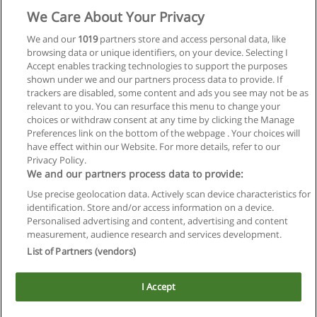
Solicita información
We Care About Your Privacy
Carrera en Administración de Empresas
We and our
1019
partners store and access personal data, like
browsing data or unique identifiers, on your device. Selecting I
CEPEC - Educación Superior la Suisse
Accept enables tracking technologies to support the purposes
shown under we and our partners process data to provide. If
Solicita información
trackers are disabled, some content and ads you see may not be as
relevant to you. You can resurface this menu to change your
choices or withdraw consent at any time by clicking the Manage
Preferences link on the bottom of the webpage . Your choices will
have effect within our Website. For more details, refer to our
Privacy Policy.
Reglas de uso
We and our partners process data to provide:
Privacidad de datos
Use precise geolocation data. Actively scan device characteristics for
identification. Store and/or access information on a device.
Contactar con Educaedu
Personalised advertising and content, advertising and content
measurement, audience research and services development.
List of Partners (vendors)
Copyright © Educaedu Business S.L. - CIF : B-95610580: -
www.educaedu.com.ar
I Accept