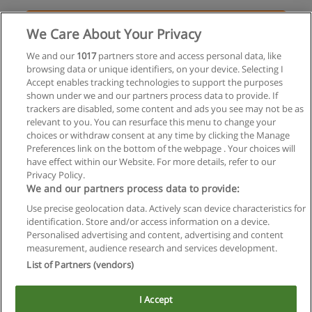
Solicita información
We Care About Your Privacy
Curso Instalador y reparador de AACC
We and our
1017
partners store and access personal data, like
browsing data or unique identifiers, on your device. Selecting I
Instituto de Formación Económica y Comercial IFEC
Accept enables tracking technologies to support the purposes
shown under we and our partners process data to provide. If
Solicita información
trackers are disabled, some content and ads you see may not be as
relevant to you. You can resurface this menu to change your
choices or withdraw consent at any time by clicking the Manage
Preferences link on the bottom of the webpage . Your choices will
have effect within our Website. For more details, refer to our
Privacy Policy.
Reglas de uso
We and our partners process data to provide:
Privacidad de datos
Use precise geolocation data. Actively scan device characteristics for
identification. Store and/or access information on a device.
Contactar con Educaedu
Personalised advertising and content, advertising and content
measurement, audience research and services development.
List of Partners (vendors)
Copyright © Educaedu Business S.L. - CIF : B-95610580: -
www.educaedu.com.ar
I Accept