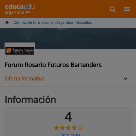
argentina
Centros de formación en Argentina
Escuelas
Información
Galería
Opiniones
Forum Rosario Futuros Bartenders
Oferta formativa
Información
4
1 Opiniones