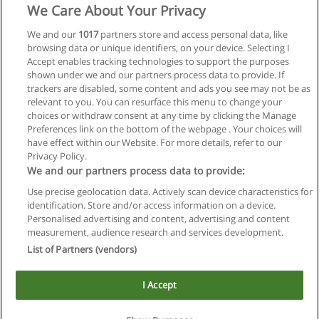
We Care About Your Privacy
We and our
1017
partners store and access personal data, like
browsing data or unique identifiers, on your device. Selecting I
Accept enables tracking technologies to support the purposes
shown under we and our partners process data to provide. If
trackers are disabled, some content and ads you see may not be as
relevant to you. You can resurface this menu to change your
choices or withdraw consent at any time by clicking the Manage
Preferences link on the bottom of the webpage . Your choices will
have effect within our Website. For more details, refer to our
Privacy Policy.
Reglas de uso
We and our partners process data to provide:
Privacidad de datos
Use precise geolocation data. Actively scan device characteristics for
identification. Store and/or access information on a device.
Contactar con Educaedu
Personalised advertising and content, advertising and content
measurement, audience research and services development.
Copyright © Educaedu Business S.L. - CIF : B-95610580: -
List of Partners (vendors)
www.educaedu.com.ar
I Accept
Este sitio utiliza cookies.
Si continua navegando, consideramos que acepta su uso.