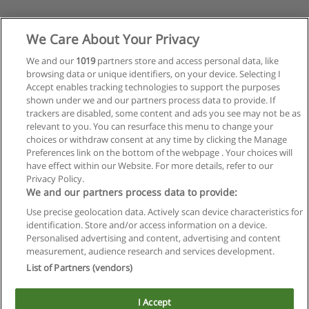
We Care About Your Privacy
We and our
1019
partners store and access personal data, like
browsing data or unique identifiers, on your device. Selecting I
Accept enables tracking technologies to support the purposes
shown under we and our partners process data to provide. If
trackers are disabled, some content and ads you see may not be as
relevant to you. You can resurface this menu to change your
choices or withdraw consent at any time by clicking the Manage
Preferences link on the bottom of the webpage . Your choices will
have effect within our Website. For more details, refer to our
Privacy Policy.
Reglas de uso
We and our partners process data to provide:
Privacidad de datos
Use precise geolocation data. Actively scan device characteristics for
identification. Store and/or access information on a device.
Contactar con Educaedu
Personalised advertising and content, advertising and content
measurement, audience research and services development.
List of Partners (vendors)
Copyright © Educaedu Business S.L. - CIF : B-95610580: -
www.educaedu.com.ar
I Accept