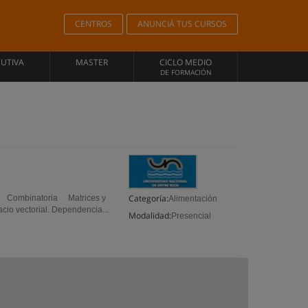
CENTROS
ANUNCIÁ TUS CURSOS
CUTIVA
MASTER
CICLO MEDIO
DE FORMACIÓN
Categoría:
S Combinatoria Matrices y
Alimentación
io vectorial. Dependencia...
Modalidad:
Presencial