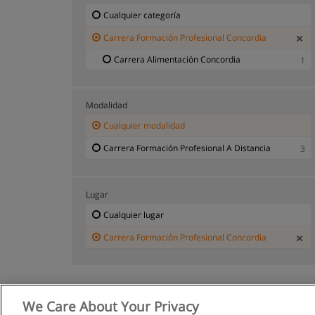
Cualquier categoría
Carrera Formación Profesional Concordia
Carrera Alimentación Concordia
1
Modalidad
Cualquier modalidad
Carrera Formación Profesional A Distancia
3
Lugar
Cualquier lugar
Carrera Formación Profesional Concordia
We Care About Your Privacy