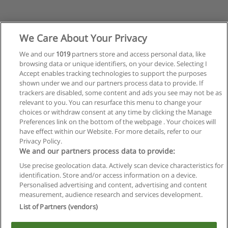
We Care About Your Privacy
We and our
1019
partners store and access personal data, like
browsing data or unique identifiers, on your device. Selecting I
Accept enables tracking technologies to support the purposes
shown under we and our partners process data to provide. If
trackers are disabled, some content and ads you see may not be as
relevant to you. You can resurface this menu to change your
choices or withdraw consent at any time by clicking the Manage
Preferences link on the bottom of the webpage . Your choices will
have effect within our Website. For more details, refer to our
Privacy Policy.
Reglas de uso
We and our partners process data to provide:
Privacidad de datos
Use precise geolocation data. Actively scan device characteristics for
identification. Store and/or access information on a device.
Contactar con Educaedu
Personalised advertising and content, advertising and content
measurement, audience research and services development.
List of Partners (vendors)
Copyright © Educaedu Business S.L. - CIF : B-95610580: -
www.educaedu.com.ar