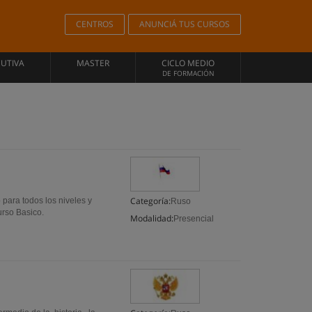
CENTROS
ANUNCIÁ TUS CURSOS
CUTIVA
MASTER
CICLO MEDIO
DE FORMACIÓN
Categoría:
 para todos los niveles y
Ruso
urso Basico.
Modalidad:
Presencial