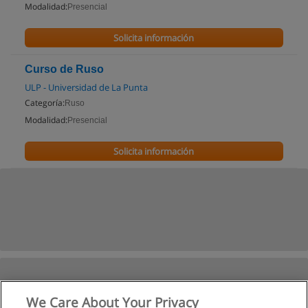
Modalidad:
Presencial
Solicita información
Curso de Ruso
ULP - Universidad de La Punta
Categoría:
Ruso
Modalidad:
Presencial
Solicita información
We Care About Your Privacy