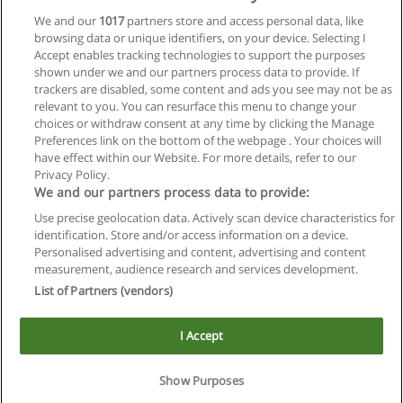
We and our
1017
partners store and access personal data, like
browsing data or unique identifiers, on your device. Selecting I
Accept enables tracking technologies to support the purposes
shown under we and our partners process data to provide. If
trackers are disabled, some content and ads you see may not be as
relevant to you. You can resurface this menu to change your
choices or withdraw consent at any time by clicking the Manage
Preferences link on the bottom of the webpage . Your choices will
have effect within our Website. For more details, refer to our
Privacy Policy.
We and our partners process data to provide:
Use precise geolocation data. Actively scan device characteristics for
Reglas de uso
identification. Store and/or access information on a device.
Personalised advertising and content, advertising and content
Privacidad de datos
measurement, audience research and services development.
List of Partners (vendors)
Contactar con Educaedu
I Accept
Copyright © Educaedu Business S.L. - CIF : B-95610580: -
www.educaedu.com.ar
Show Purposes