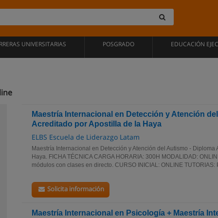
RRERAS UNIVERSITARIAS
POSGRADO
EDUCACIÓN EJE
line
Maestría Internacional en Detección y Atención de
Acreditado por Apostilla de la Haya
ELBS Escuela de Liderazgo Latam
Maestría Internacional en Detección y Atención del Autismo - Diploma A
Haya. FICHA TÉCNICA CARGA HORARIA: 300H MODALIDAD: ONLINE 
módulos con clases en directo. CURSO INICIAL: ONLINE TUTORIAS
Solicita información
Maestría Internacional en Psicología + Maestría In