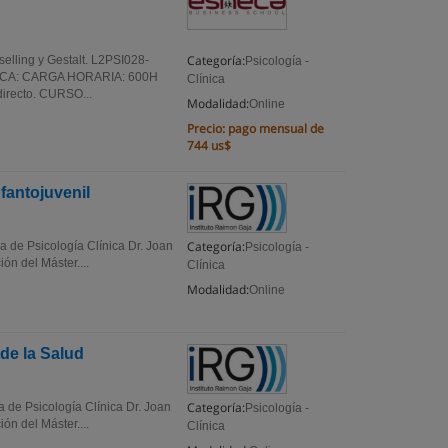
Categoría:
selling y Gestalt. L2PSI028-
Psicología -
ICA: CARGA HORARIA: 600H
Clínica
irecto. CURSO...
Modalidad:
Online
Precio:
pago mensual de
744 us$
nfantojuvenil
Categoría:
ra de Psicología Clínica Dr. Joan
Psicología -
n del Máster....
Clínica
Modalidad:
Online
 de la Salud
Categoría:
ra de Psicología Clínica Dr. Joan
Psicología -
n del Máster....
Clínica