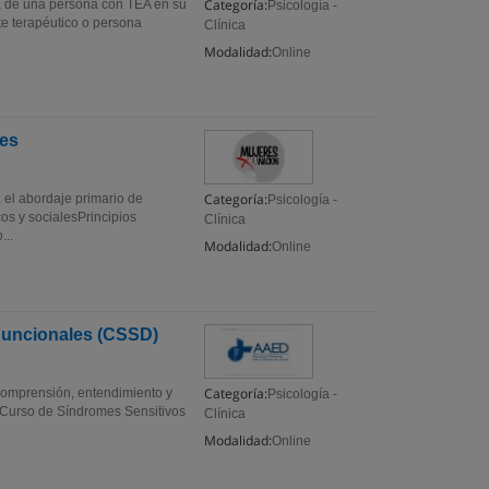
Categoría:
a de una persona con TEA en su
Psicología -
te terapéutico o persona
Clínica
Modalidad:
Online
nes
Categoría:
 el abordaje primario de
Psicología -
os y socialesPrincipios
Clínica
...
Modalidad:
Online
Funcionales (CSSD)
Categoría:
 comprensión, entendimiento y
Psicología -
l Curso de Síndromes Sensitivos
Clínica
Modalidad:
Online