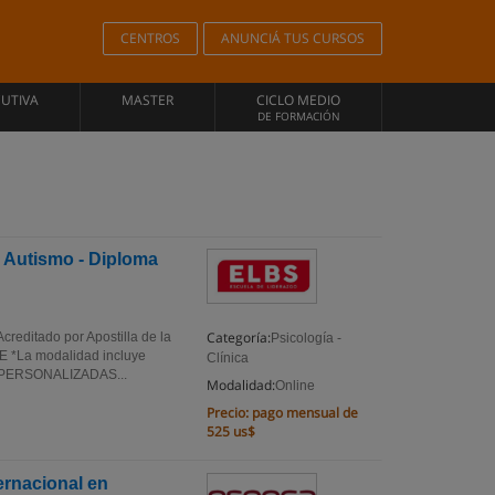
CENTROS
ANUNCIÁ TUS CURSOS
CUTIVA
MASTER
CICLO MEDIO
DE FORMACIÓN
l Autismo - Diploma
Categoría:
creditado por Apostilla de la
Psicología -
*La modalidad incluye
Clínica
: PERSONALIZADAS...
Modalidad:
Online
Precio:
pago mensual de
525 us$
ternacional en