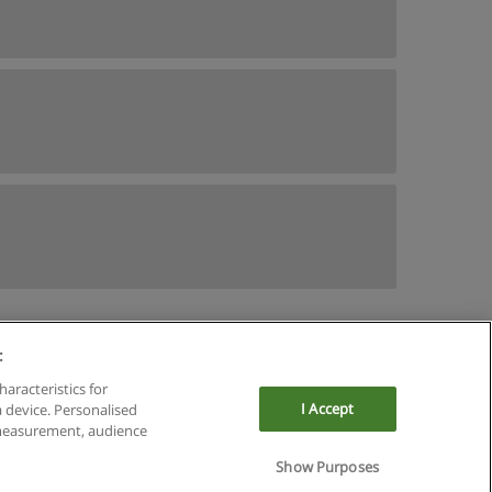
:
haracteristics for
I Accept
a device. Personalised
 measurement, audience
Show Purposes