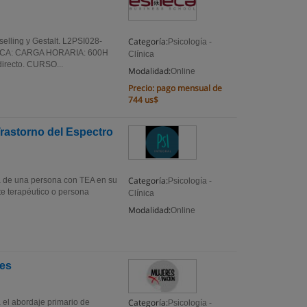
Categoría:
selling y Gestalt. L2PSI028-
Psicología -
ICA: CARGA HORARIA: 600H
Clínica
irecto. CURSO...
Modalidad:
Online
Precio:
pago mensual de
744 us$
rastorno del Espectro
Categoría:
a de una persona con TEA en su
Psicología -
te terapéutico o persona
Clínica
Modalidad:
Online
nes
Categoría:
 el abordaje primario de
Psicología -