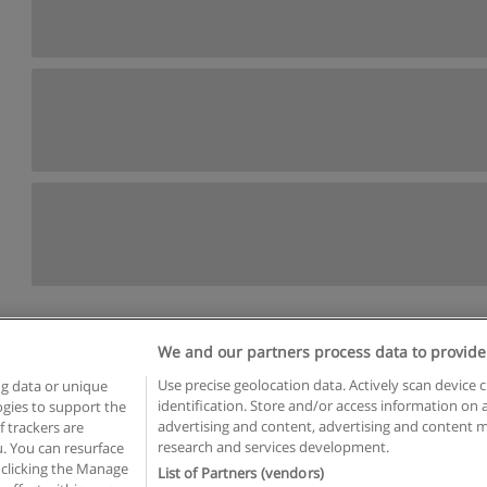
We and our partners process data to provide
Reglas de uso
Privacidad de datos
Contactar con Educaedu
Use precise geolocation data. Actively scan device c
ng data or unique
identification. Store and/or access information on 
logies to support the
Copyright © Educaedu Business S.L. - CIF : B-95610580: -
www.educaedu.com.ar
advertising and content, advertising and content
 trackers are
research and services development.
. You can resurface
 clicking the Manage
List of Partners (vendors)