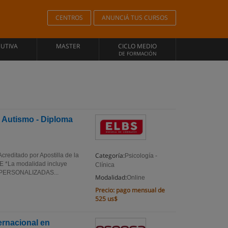
CENTROS
ANUNCIÁ TUS CURSOS
CUTIVA
MASTER
CICLO MEDIO
DE FORMACIÓN
l Autismo - Diploma
Categoría:
creditado por Apostilla de la
Psicología -
*La modalidad incluye
Clínica
: PERSONALIZADAS...
Modalidad:
Online
Precio:
pago mensual de
525 us$
ternacional en