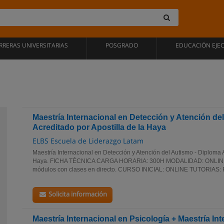
RRERAS UNIVERSITARIAS
POSGRADO
EDUCACIÓN EJE
Maestría Internacional en Detección y Atención de
Acreditado por Apostilla de la Haya
ELBS Escuela de Liderazgo Latam
Maestría Internacional en Detección y Atención del Autismo - Diploma A
Haya. FICHA TÉCNICA CARGA HORARIA: 300H MODALIDAD: ONLINE 
módulos con clases en directo. CURSO INICIAL: ONLINE TUTORIAS
Solicita información
Maestría Internacional en Psicología + Maestría In