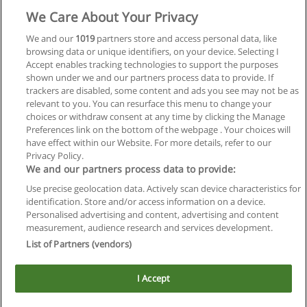
We Care About Your Privacy
We and our
1019
partners store and access personal data, like
browsing data or unique identifiers, on your device. Selecting I
Accept enables tracking technologies to support the purposes
shown under we and our partners process data to provide. If
trackers are disabled, some content and ads you see may not be as
relevant to you. You can resurface this menu to change your
choices or withdraw consent at any time by clicking the Manage
Preferences link on the bottom of the webpage . Your choices will
have effect within our Website. For more details, refer to our
Privacy Policy.
We and our partners process data to provide:
Use precise geolocation data. Actively scan device characteristics for
Reglas de uso
identification. Store and/or access information on a device.
Personalised advertising and content, advertising and content
Privacidad de datos
measurement, audience research and services development.
List of Partners (vendors)
Contactar con Educaedu
I Accept
Copyright © Educaedu Business S.L. - CIF : B-95610580: -
www.educaedu.com.ar