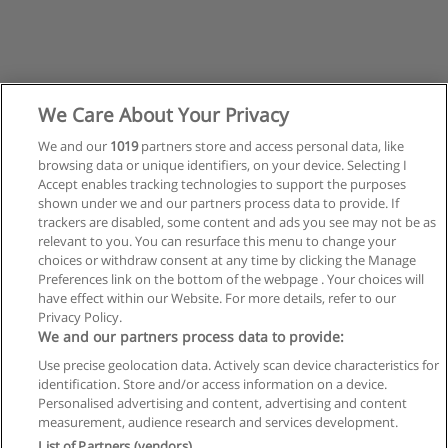
We Care About Your Privacy
We and our
1019
partners store and access personal data, like
browsing data or unique identifiers, on your device. Selecting I
Accept enables tracking technologies to support the purposes
shown under we and our partners process data to provide. If
trackers are disabled, some content and ads you see may not be as
relevant to you. You can resurface this menu to change your
choices or withdraw consent at any time by clicking the Manage
Preferences link on the bottom of the webpage . Your choices will
have effect within our Website. For more details, refer to our
Privacy Policy.
Reglas de uso
We and our partners process data to provide:
Privacidad de datos
Use precise geolocation data. Actively scan device characteristics for
identification. Store and/or access information on a device.
Contactar con Educaedu
Personalised advertising and content, advertising and content
measurement, audience research and services development.
List of Partners (vendors)
Copyright © Educaedu Business S.L. - CIF : B-95610580: -