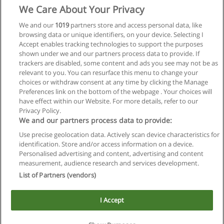
We Care About Your Privacy
We and our
1019
partners store and access personal data, like
browsing data or unique identifiers, on your device. Selecting I
Accept enables tracking technologies to support the purposes
shown under we and our partners process data to provide. If
trackers are disabled, some content and ads you see may not be as
relevant to you. You can resurface this menu to change your
choices or withdraw consent at any time by clicking the Manage
Preferences link on the bottom of the webpage . Your choices will
have effect within our Website. For more details, refer to our
Privacy Policy.
Reglas de uso
We and our partners process data to provide:
Privacidad de datos
Use precise geolocation data. Actively scan device characteristics for
identification. Store and/or access information on a device.
Contactar con Educaedu
Personalised advertising and content, advertising and content
measurement, audience research and services development.
List of Partners (vendors)
Copyright © Educaedu Business S.L. - CIF : B-95610580: -
www.educaedu.com.ar
I Accept