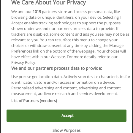
We Care About Your Privacy
We and our
1019
partners store and access personal data, like
browsing data or unique identifiers, on your device. Selecting I
Accept enables tracking technologies to support the purposes
shown under we and our partners process data to provide. If
trackers are disabled, some content and ads you see may not be as
relevant to you. You can resurface this menu to change your
choices or withdraw consent at any time by clicking the Manage
Preferences link on the bottom of the webpage . Your choices will
have effect within our Website. For more details, refer to our
Privacy Policy.
We and our partners process data to provide:
Use precise geolocation data. Actively scan device characteristics for
Reglas de uso
identification. Store and/or access information on a device.
Personalised advertising and content, advertising and content
Privacidad de datos
measurement, audience research and services development.
List of Partners (vendors)
Contactar con Educaedu
I Accept
Copyright © Educaedu Business S.L. - CIF : B-95610580: -
www.educaedu.com.ar
Show Purposes