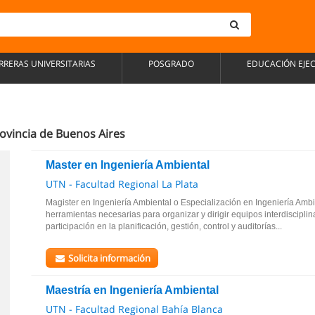
RRERAS UNIVERSITARIAS
POSGRADO
EDUCACIÓN EJE
ovincia de Buenos Aires
Master en Ingeniería Ambiental
UTN - Facultad Regional La Plata
Magister en Ingeniería Ambiental o Especialización en Ingeniería Ambie
herramientas necesarias para organizar y dirigir equipos interdisciplin
participación en la planificación, gestión, control y auditorías...
Solicita información
Maestría en Ingeniería Ambiental
UTN - Facultad Regional Bahía Blanca