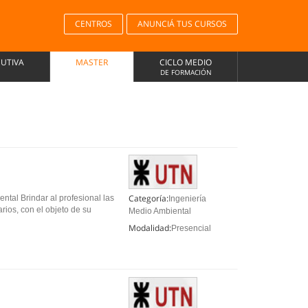
CENTROS
ANUNCIÁ TUS CURSOS
CUTIVA
MASTER
CICLO MEDIO
DE FORMACIÓN
Categoría:
ntal Brindar al profesional las
Ingeniería
arios, con el objeto de su
Medio Ambiental
Modalidad:
Presencial